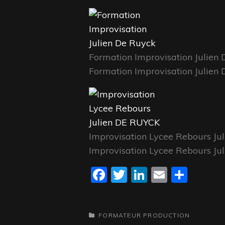
Formation Improvisation Julien
Formation Improvisation Julien
Improvisation Lycee Rebours J
Improvisation Lycee Rebours J
F
T
Li
E
P
a
w
n
m
a
c
itt
k
ai
rt
CATEGORIES
FORMATEUR
PRODUCTION
e
er
e
l
a