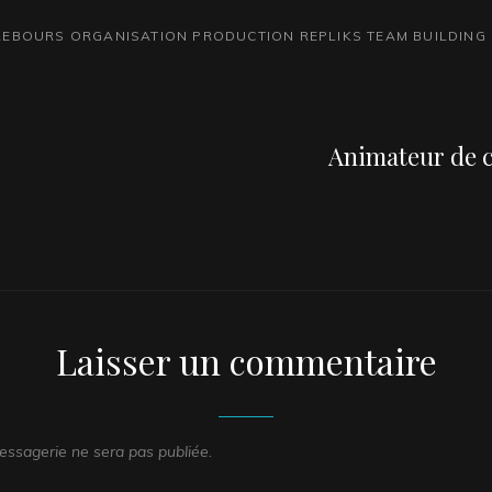
 REBOURS
ORGANISATION
PRODUCTION
REPLIKS
TEAM BUILDING
Next
Post
Animateur de c
Laisser un commentaire
ssagerie ne sera pas publiée.