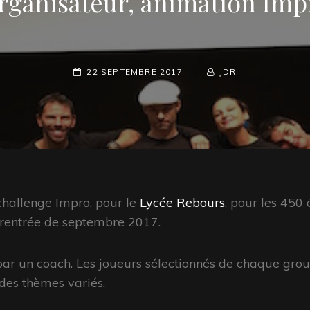
rganisateur, animation Imp
POSTED-
22 SEPTEMBRE 2017
BY
BYLINE
JDR
ON
LINE
challenge Impro, pour le
Lycée Rebours
, pour les 450 
a rentrée de septembre 2017.
par un coach. Les joueurs sélectionnés de chaque grou
 des thèmes variés.