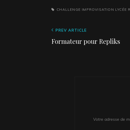
b
dI
g
TAGS,
CHALLENGE
IMPROVISATION
LYCÉE
o
n
er
o
Navigation
Previous
PREV ARTICLE
k
de
Post
Formateur pour Repliks
l’article
Votre adresse de me