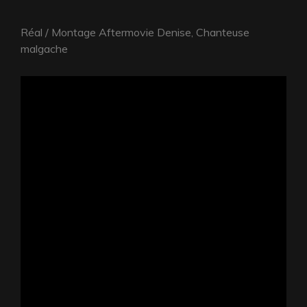
Réal / Montage Aftermovie Denise, Chanteuse
malgache