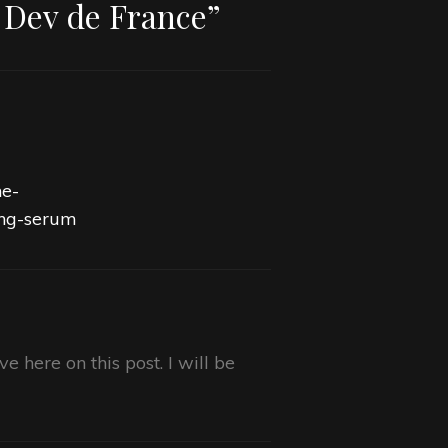
 Dev de France
”
ne-
ing-serum
e here on this post. I will be