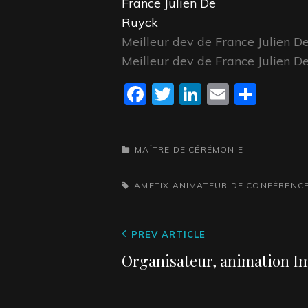
Meilleur dev de France Julien D
Meilleur dev de France Julien D
F
T
Li
E
P
a
w
n
m
a
c
itt
k
ai
rt
CATEGORIES
MAÎTRE DE CÉRÉMONIE
e
er
e
l
a
b
dI
g
TAGS,
AMETIX
ANIMATEUR DE CONFÉRENC
o
n
er
o
Navigation
Previous
PREV ARTICLE
k
de
Post
Organisateur, animation I
l’article