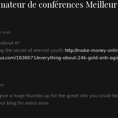
mateur de conférences Meilleur
S AGO
about it?
ing the secret of eternal youth:
http://make-money-onli
us.com/1836071/everything-about-24k-gold-anti-ag
GO
 give a huge thumbs up for the great info you could hav
ur blog for extra soon.