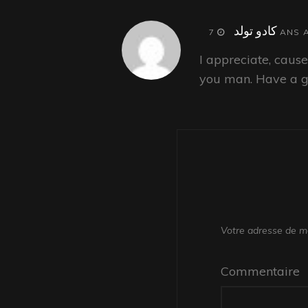
says:
کادو تولد
7 ANS
I appreciate, caus
you man. Have a g
Votre adresse de me
Commentaire