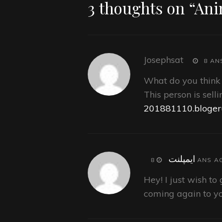
3 thoughts on “
Ani
Josephsat
says:
8 AN
What do you think 
This person is sell
201881110.bloger
says:
ایمپلنت
8 ANS A
Hey! I just wish to
coming again to yo