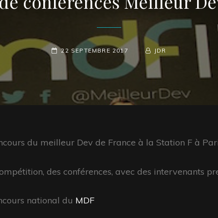
de conférences Meilleur De
POSTED-
22 SEPTEMBRE 2017
BY
BYLINE
JDR
ON
LINE
ncours du meilleur Dev de France à la Station F à Pari
mpétition, des conférences, avec des intervenants pre
ncours national du
MDF