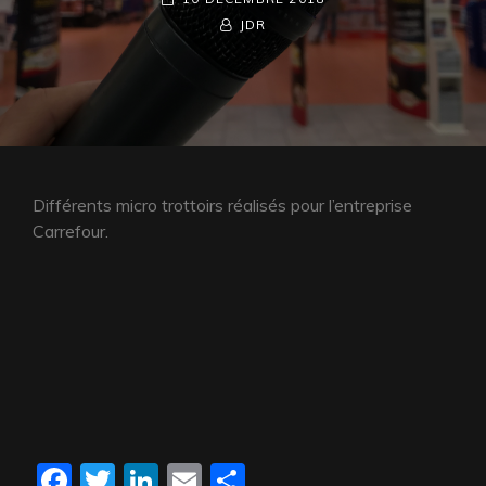
ON
BY
BYLINE
JDR
LINE
Différents micro trottoirs réalisés pour l’entreprise
Carrefour.
F
T
Li
E
P