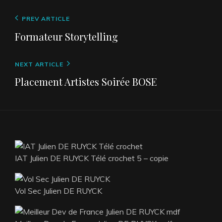
e
er
e
l
a
b
dI
g
Navigation
Previous
PREV ARTICLE
de
Post
o
n
er
Formateur Storytelling
l’article
o
k
Next
NEXT ARTICLE
Post
Placement Artistes Soirée BOSE
IAT Julien DE RUYCK Télé crochet 5 – copie
Vol Sec Julien DE RUYCK