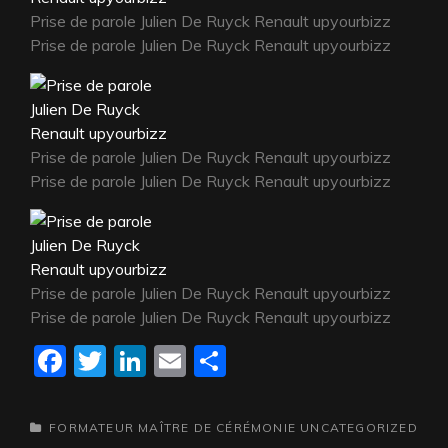
Prise de parole Julien De Ruyck Renault upyourbizz
Prise de parole Julien De Ruyck Renault upyourbizz
Prise de parole Julien De Ruyck Renault upyourbizz
Prise de parole Julien De Ruyck Renault upyourbizz
Prise de parole Julien De Ruyck Renault upyourbizz
Prise de parole Julien De Ruyck Renault upyourbizz
F
T
Li
E
P
a
w
n
m
a
c
itt
k
ai
rt
CATEGORIES
FORMATEUR
MAÎTRE DE CÉRÉMONIE
UNCATEGORIZED