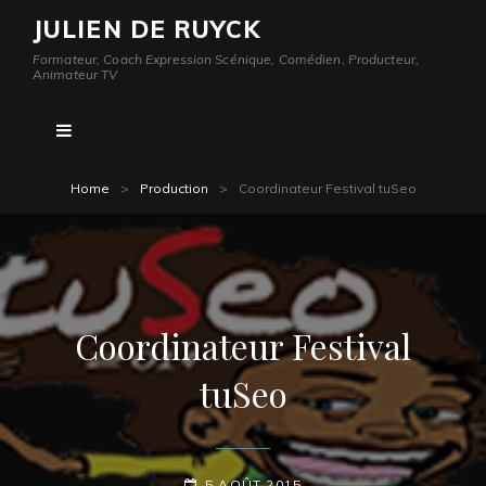
JULIEN DE RUYCK
Formateur, Coach Expression Scénique, Comédien, Producteur,
Animateur TV
Home
>
Production
>
Coordinateur Festival tuSeo
Coordinateur Festival
tuSeo
POSTED-
5 AOÛT 2015