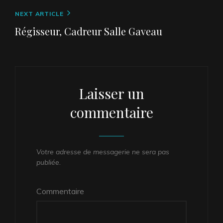
o
k
Next
NEXT ARTICLE
Post
Régisseur, Cadreur Salle Gaveau
Laisser un
commentaire
Votre adresse de messagerie ne sera pas
publiée.
Commentaire