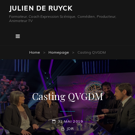
JULIEN DE RUYCK
Formateur, Coach Expression Scénique, Comédien, Producteur,
Animateur TV
Home
>
Homepage
>
Casting QVGDM
Casting QVGDM
POSTED-
31 MAI 2019
ON
BY
BYLINE
JDR