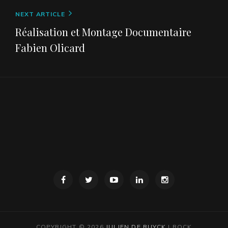
o
k
Next
NEXT ARTICLE
Post
Réalisation et Montage Documentaire
Fabien Olicard
Facebook
Twitter
Youtube
Linkedin
Instagram
COPYRIGHT © 2026
JULIEN DE RUYCK
|
ROCK